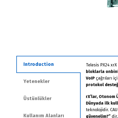
Introduction
Telesis PX24 xrX
bloklarla onbin
VoIP
çağrıları iç
Yetenekler
protokol desteğ
rX’lar, Otonom 
Üstünlükler
Dünyada ilk kul
teknolojidir. CA
Kullanım Alanları
güvenelim?”
dir