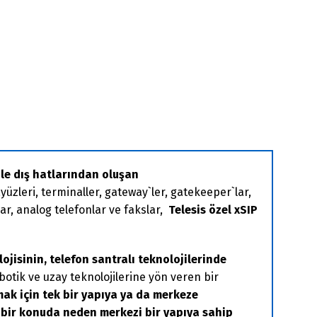
ile dış hatlarından oluşan
yüzleri, terminaller, gateway`ler, gatekeeper`lar,
lar, analog telefonlar ve fakslar,
Telesis özel xSIP
jisinin, telefon santralı teknolojilerinde
botik ve uzay teknolojilerine yön veren bir
ak için tek bir yapıya ya da merkeze
n bir konuda neden merkezi bir yapıya sahip