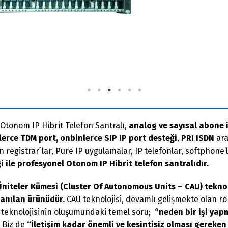
 Otonom IP Hibrit Telefon Santralı,
analog ve sayısal abone 
lerce TDM port, onbinlerce SIP IP port desteği
,
PRI ISDN
ara
in registrar`lar, Pure IP uygulamalar, IP telefonlar, softphone’
i ile profesyonel Otonom IP Hibrit telefon santralıdır.
Üniteler Kümesi (Cluster Of Autonomous Units – CAU) teknolo
lanılan ürünüdür.
CAU teknolojisi, devamlı gelişmekte olan ro
U teknolojisinin oluşumundaki temel soru;
“neden bir işi yapm
. Biz de
“İletişim kadar önemli ve kesintisiz olması gereke