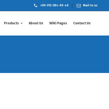
+90-312-384-05-40
Mail to us
Products
About Us
WiKi Pages
Contact Us