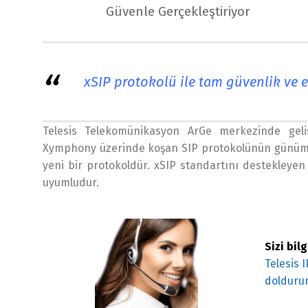
Güvenle Gerçekleştiriyor
xSIP protokolü ile tam güvenlik ve e
Telesis Telekomünikasyon ArGe merkezinde geliş
Xymphony üzerinde koşan SIP protokolünün günümüz
yeni bir protokoldür. xSIP standartını destekleyen 
uyumludur.
Sizi bil
Telesis 
doldurun