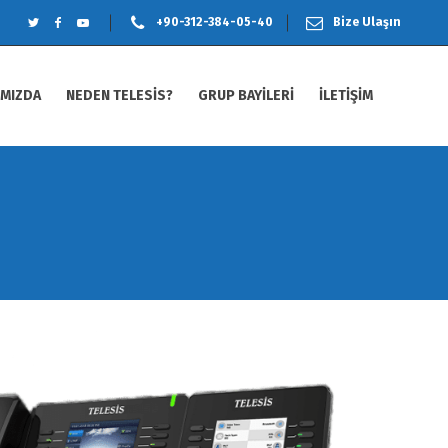
+90-312-384-05-40
Bize Ulaşın
IMIZDA
NEDEN TELESİS?
GRUP BAYİLERİ
İLETİŞİM