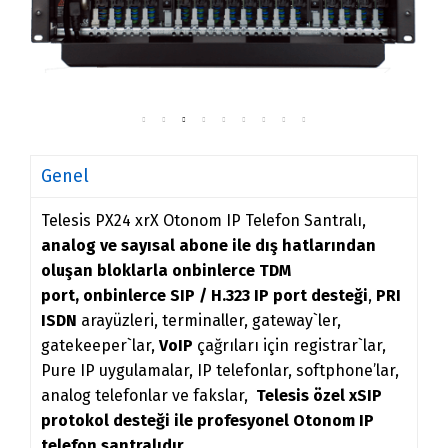
Genel
Telesis PX24 xrX Otonom IP Telefon Santralı,
analog ve sayısal abone ile dış hatlarından
oluşan bloklarla onbinlerce TDM
port, onbinlerce SIP / H.323 IP port desteği
,
PRI
ISDN
arayüzleri, terminaller, gateway`ler,
gatekeeper`lar,
VoIP
çağrıları için registrar`lar,
Pure IP uygulamalar, IP telefonlar, softphone’lar,
analog telefonlar ve fakslar,
Telesis özel xSIP
protokol desteği ile profesyonel Otonom IP
telefon santralıdır.