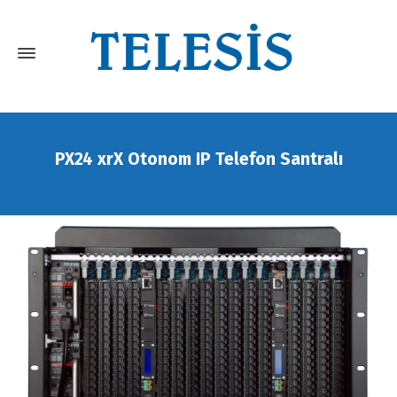
PX24 xrX Otonom IP Telefon Santralı