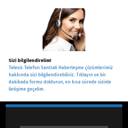
Sizi bilgilendirelim!
Telesis Telefon Santrali Haberleşme çözümlerimiz
hakkında sizi bilgilendirebiliriz. Tıklayın ve bir
dakikada formu doldurun, en kısa sürede sizinle
iletişime geçelim.