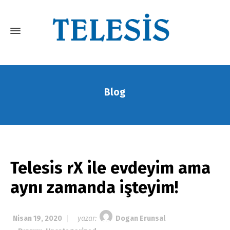
Blog
Telesis rX ile evdeyim ama
aynı zamanda işteyim!
Nisan 19, 2020
yazar:
Dogan Erunsal